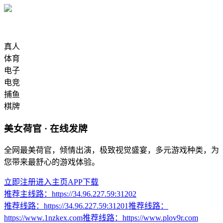
真人
体育
电子
电竞
捕鱼
棋牌
美女荷官 · 在线发牌
全网最美荷官，倾情出演，极致视觉盛宴，多元游戏种类，为
您带来最舒心的游戏体验。
立即注册
进入主页
APP下载
推荐主线路：
https://34.96.227.59:31202
推荐线路：
https://34.96.227.59:31201
推荐线路：
https://www.1nzkex.com
推荐线路：
https://www.plov9r.com